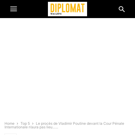
Home
Top 5
Le procès de Vladimir Poutine devant la Cour Pénale
Internationale n’aura pas lieu…...