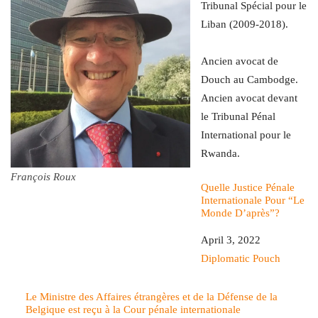
Tribunal Spécial pour le
Liban (2009-2018).
Ancien avocat de
Douch au Cambodge.
Ancien avocat devant
le Tribunal Pénal
International pour le
Rwanda.
François Roux
Quelle Justice Pénale
Internationale Pour “Le
Monde D’après”?
Date
April 3, 2022
In relation to
Diplomatic Pouch
Le Ministre des Affaires étrangères et de la Défense de la
Belgique est reçu à la Cour pénale internationale