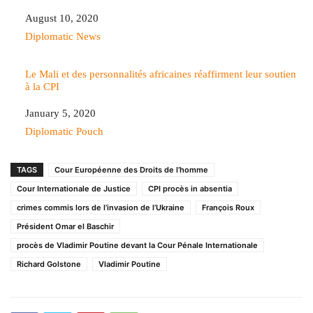
Date
August 10, 2020
In relation to
Diplomatic News
Le Mali et des personnalités africaines réaffirment leur soutien
à la CPI
Date
January 5, 2020
In relation to
Diplomatic Pouch
TAGS
Cour Européenne des Droits de l’homme
Cour Internationale de Justice
CPI procès in absentia
crimes commis lors de l’invasion de l’Ukraine
François Roux
Président Omar el Baschir
procès de Vladimir Poutine devant la Cour Pénale Internationale
Richard Golstone
Vladimir Poutine