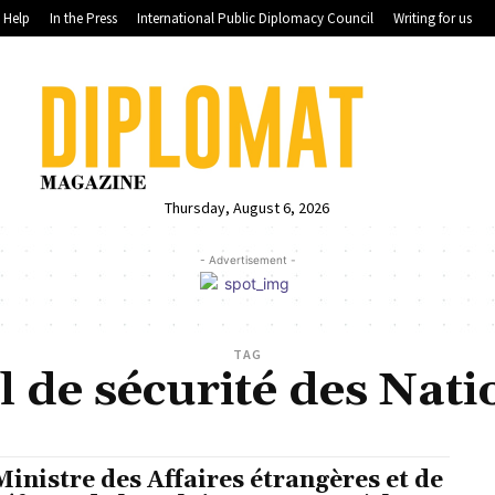
Help
In the Press
International Public Diplomacy Council
Writing for us
Thursday, August 6, 2026
- Advertisement -
TAG
l de sécurité des Nat
Ministre des Affaires étrangères et de