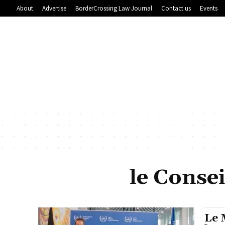
About
Advertise
BorderCrossing Law Journal
Contact us
Events
le Consei
Le 