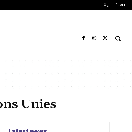
Sign in / Join
ions Unies
Latest news