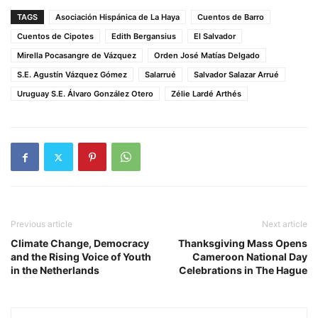
TAGS
Asociación Hispánica de La Haya
Cuentos de Barro
Cuentos de Cipotes
Edith Bergansius
El Salvador
Mirella Pocasangre de Vázquez
Orden José Matías Delgado
S.E. Agustín Vázquez Gómez
Salarrué
Salvador Salazar Arrué
Uruguay S.E. Álvaro González Otero
Zélie Lardé Arthés
Previous article
Next article
Climate Change, Democracy
Thanksgiving Mass Opens
and the Rising Voice of Youth
Cameroon National Day
in the Netherlands
Celebrations in The Hague