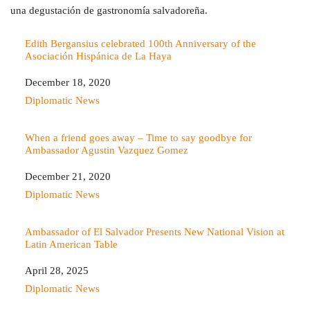
una degustación de gastronomía salvadoreña.
Edith Bergansius celebrated 100th Anniversary of the
Asociación Hispánica de La Haya
Date
December 18, 2020
In relation to
Diplomatic News
When a friend goes away – Time to say goodbye for
Ambassador Agustin Vazquez Gomez
Date
December 21, 2020
In relation to
Diplomatic News
Ambassador of El Salvador Presents New National Vision at
Latin American Table
Date
April 28, 2025
In relation to
Diplomatic News